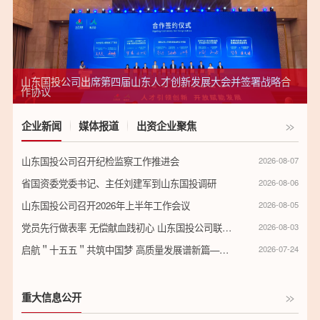
”
山东国投公司出席第四届山东人才创新发展大会并签署战略合
作协议
企业新闻
媒体报道
出资企业聚焦
山东国投公司召开纪检监察工作推进会
2026-08-07
省国资委党委书记、主任刘建军到山东国投调研
2026-08-06
山东国投公司召开2026年上半年工作会议
2026-08-05
党员先行做表率 无偿献血践初心 山东国投公司联合省国资委开展无偿献血活动
2026-08-03
启航＂十五五＂共筑中国梦 高质量发展谱新篇——山东国投公司职工宣讲比赛（决赛）圆满落幕
2026-07-24
重大信息公开