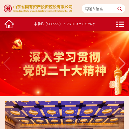
华特达因（000915） 25.82 0.45↑ 1.77%↑
中鲁B（200992） 1.76 0.01↑ 0.57%↑
浪潮信息（000977） 77.99 1.20↑ 1.56%↑
浪潮软件（600756） 15.56 -0.29↓ -1.83%↓
积成电子（002339） 7.22 -0.08↓ -1.10%↓
中通客车（000957） 10.20 0.00↑ 0.00%↑