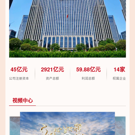
45亿元
2921亿元
59.88亿元
14家
公司注册资本
资产总额
利润总额
权属企业
视频中心