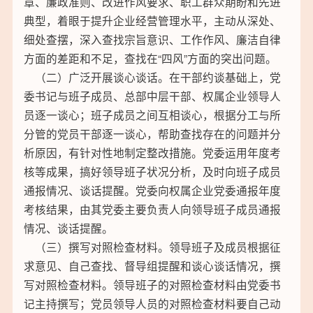
章、廉政准则、改进作风要求、职工群众期盼和先进
典型，着眼于提升企业经营管理水平，主动从深处、
细处查摆，深入查找宗旨意识、工作作风、廉洁自律
方面的差距和不足，查找在“四风”方面的突出问题。
（二）广泛开展谈心谈话。在干部约谈基础上，党
委书记与班子成员、总部中层干部、权属企业领导人
员逐一谈心；班子成员之间互相谈心，根据分工与所
分管的党员干部逐一谈心，帮助查找存在的问题并分
析原因，有针对性地制定整改措施。党委运用年度考
核等成果，搞好领导班子状况分析，及时向班子成员
通报情况、谈话提醒。党委向权属企业党委通报年度
考核结果，由其党委主要负责人向领导班子成员通报
情况、谈话提醒。
（三）撰写对照检查材料。领导班子及成员根据征
求意见、自己查找、督导组提醒和谈心谈话情况，撰
写对照检查材料。领导班子的对照检查材料由党委书
记主持撰写；党员领导人员的对照检查材料要自己动