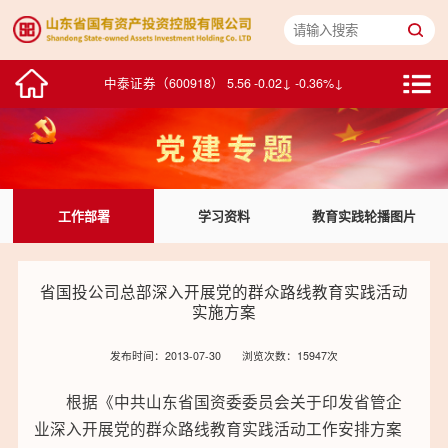
山东黄金（600547） 30.48 0.52↑ 1.74%↑
中泰证券（600918） 5.56 -0.02↓ -0.36%↓
浪潮数字企业（00596） 2.275 -0.005↓ -0.22%↓
华特达因（000915） 25.82 0.45↑ 1.77%↑
工作部署
学习资料
教育实践轮播图片
中鲁B（200992） 1.76 0.01↑ 0.57%↑
浪潮信息（000977） 77.99 1.20↑ 1.56%↑
省国投公司总部深入开展党的群众路线教育实践活动
实施方案
浪潮软件（600756） 15.56 -0.29↓ -1.83%↓
发布时间：2013-07-30
浏览次数：15947次
积成电子（002339） 7.22 -0.08↓ -1.10%↓
根据《中共山东省国资委委员会关于印发省管企
中通客车（000957） 10.20 0.00↑ 0.00%↑
业深入开展党的群众路线教育实践活动工作安排方案