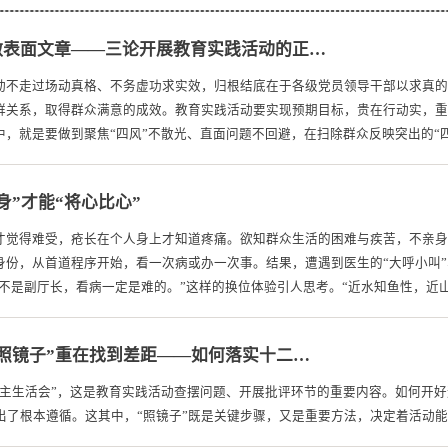
新华社评论员：莫做表面文章——三论开展教育实践活动的正确态度
动不走过场动真格、不务虚功求实效，归根结底在于各级党员领导干部以求真
群关系，取得群众满意的成效。教育实践活动要实现预期目标，贵在行动实，
中，就是要做到聚焦“四风”不散光、直面问题不回避，在扫除群众反映突出的“
身”才能“将心比心”
才觉得难受，疮长在个人身上才知道疼痛。欲知群众生活的困难与疾苦，不亲
身份，从首道程序开始，看一次病或办一次事。结果，遭遇到医生的“大呼小叫”
我不是副厅长，看病一定是难的。”这样的换位体验引人思考。“近水知鱼性，近
人民日报评论员：“照镜子”重在找到差距——如何落实十二字总要求之一
民主生活会”，这是教育实践活动查摆问题、开展批评环节的重要内容。如何开好
给出了根本遵循。这其中，“照镜子”既是关键步骤，又是重要方法，决定着活动