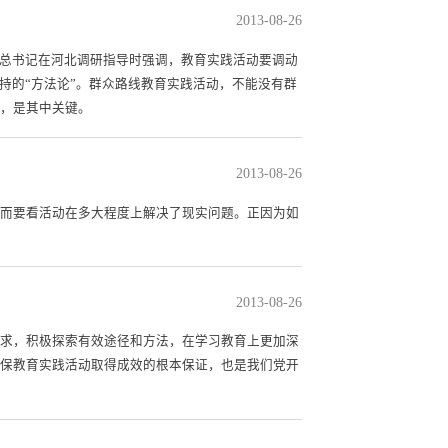
2013-08-26
平总书记在河北调研指导时强调，教育实践活动要调动
持的“方法论”。群众路线教育实践活动，不能没有群
见，是其中关键。
2013-08-26
，而要看活动在多大程度上解决了现实问题。正因为如
2013-08-26
要求，积极探索有效途径和方法，在学习教育上更加深
确保教育实践活动取得成效的根本保证，也是我们党开