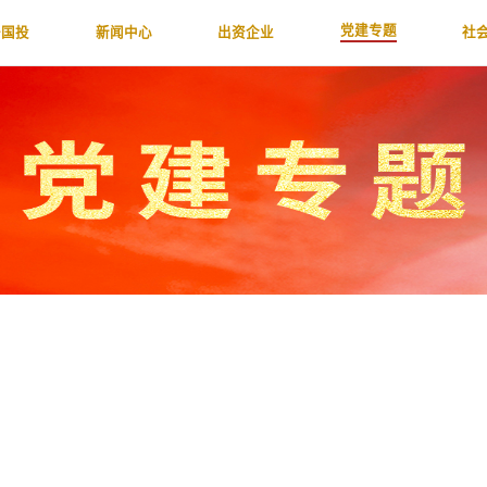
党建专题
于国投
新闻中心
出资企业
社