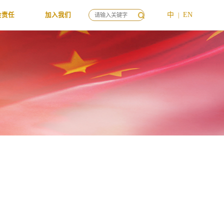
中
EN
会责任
加入我们
|