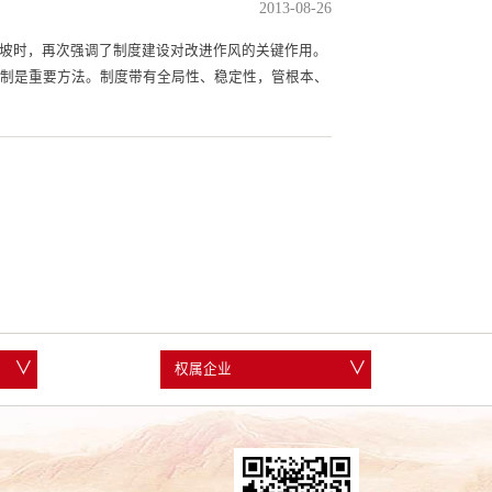
2013-08-26
柏坡时，再次强调了制度建设对改进作风的关键作用。
机制是重要方法。制度带有全局性、稳定性，管根本、