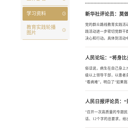
学习资料
党的群众路线教育实践活
教育实践轮播
践活动进一步密切党群干
图片
决心和行动。具体到活动
人民论坛：“将身比
俗话说，病生在自己身上
级以上领导干部，以患者
“看病难”，明白了“如果
“召开一次高质量的专题
话、12个字的总要求，