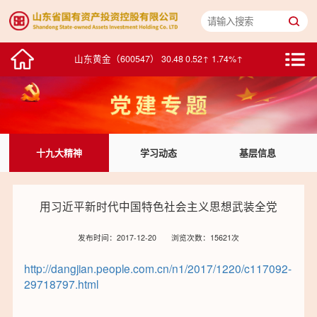
鸥玛软件（301185） 16.45 -0.42↓ -2.49%↓
山东黄金（600547） 30.48 0.52↑ 1.74%↑
中泰证券（600918） 5.56 -0.02↓ -0.36%↓
浪潮数字企业（00596） 2.275 -0.005↓ -0.22%↓
十九大精神
学习动态
基层信息
华特达因（000915） 25.82 0.45↑ 1.77%↑
中鲁B（200992） 1.76 0.01↑ 0.57%↑
用习近平新时代中国特色社会主义思想武装全党
浪潮信息（000977） 77.99 1.20↑ 1.56%↑
发布时间：2017-12-20
浏览次数：15621次
浪潮软件（600756） 15.56 -0.29↓ -1.83%↓
http://dangjian.people.com.cn/n1/2017/1220/c117092-
29718797.html
积成电子（002339） 7.22 -0.08↓ -1.10%↓