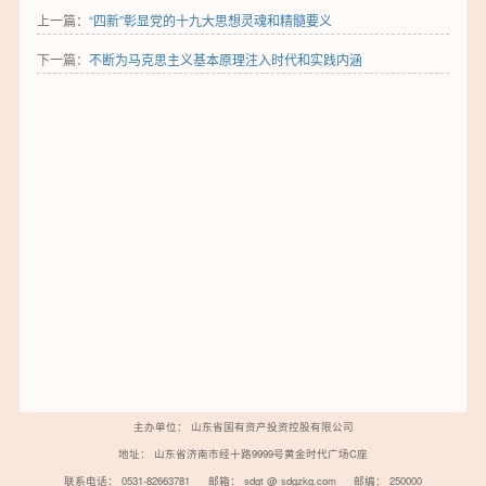
中通客车（000957） 10.20 0.00↑ 0.00%↑
上一篇：
“四新”彰显党的十九大思想灵魂和精髓要义
下一篇：
不断为马克思主义基本原理注入时代和实践内涵
主办单位： 山东省国有资产投资控股有限公司
地址： 山东省济南市经十路9999号黄金时代广场C座
联系电话： 0531-82663781
邮箱： sdgt @ sdgzkg.com
邮编： 250000