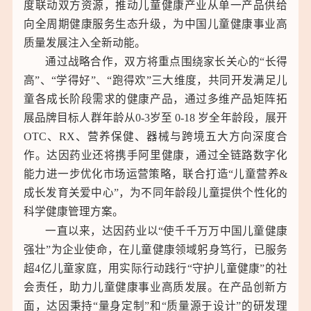
度联动双方资源，推动儿童健康产业从单一产品供给
中通客车（000957） 10.20 0.00↑ 0.00%↑
向全周期健康服务生态升级，为中国儿童健康事业高
质量发展注入全新动能。
通过战略合作，双方将重点围绕家长关心的“长得
高”、“学得好”、“跑得欢”三大维度，共同开发满足儿
童各成长阶段需求的健康产品，通过多维产品矩阵拓
展品牌目标人群年龄从0-3岁至 0-18 岁全年龄段，展开
OTC、RX、营养保健、器械与跨境五大方向深度合
作。达因药业还将携手阿里健康，通过全链路数字化
能力进一步优化市场运营策略，联合打造“儿童营养&
成长发育关爱中心”，为不同年龄段儿童提供个性化的
科学健康管理方案。
一直以来，达因药业以“使千千万万中国儿童健康
强壮”为企业使命，在儿童健康领域躬身笃行，已服务
超4亿儿童家庭，用实际行动践行“守护儿童健康”的社
会责任，助力儿童健康事业高质发展。在产品创新方
面，达因秉持“量身定制”和“质量源于设计”的研发理