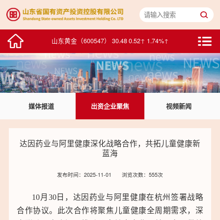
鸥玛软件（301185） 16.45 -0.42↓ -2.49%↓
山东黄金（600547） 30.48 0.52↑ 1.74%↑
中泰证券（600918） 5.56 -0.02↓ -0.36%↓
浪潮数字企业（00596） 2.275 -0.005↓ -0.22%↓
媒体报道
出资企业聚焦
视频新闻
华特达因（000915） 25.82 0.45↑ 1.77%↑
中鲁B（200992） 1.76 0.01↑ 0.57%↑
达因药业与阿里健康深化战略合作，共拓儿童健康新
蓝海
浪潮信息（000977） 77.99 1.20↑ 1.56%↑
发布时间：2025-11-01
浏览次数：555次
浪潮软件（600756） 15.56 -0.29↓ -1.83%↓
10月30日，达因药业与阿里健康在杭州签署战略
积成电子（002339） 7.22 -0.08↓ -1.10%↓
合作协议。此次合作将聚焦儿童健康全周期需求，深