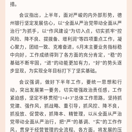
措。
中通客车（000957） 10.20 0.00↑ 0.00%↑
会议指出，上半年，面对严峻的内外部形势，德
州银行坚定发展信心，以“全面从严治党带动全面从严
治行”为抓手，以“作风建设”为切入点，切实抓牢“控
风险、降不良、提拨备、增利润”等四项重点工作，凝
心聚力，团结一致、克难奋进，6月末主要业务指标稳
中向好，工作成绩得到了各方面的充分肯定，“稳”的
基础不断牢固，“进”的动能更加有力，“好”的势头逐
步显现，为实现全年目标打下了坚实基础。
会议强调，做好下半年工作，要统一思想和行
动，突出发展第一要务，切实增强政治责任感，工作
紧迫感，坚定不移贯彻“1+4+3”总体工作思路，坚持抓
党建、强作风，抓战略、重引导，抓风控、降不良，
抓投放、促营收，抓降本、精管理，以从全面从严治
党带动全面从严治行，把“严”的基调、“实”的工作作
风，贯穿于经营管理的全流程、各方面，将发展的压