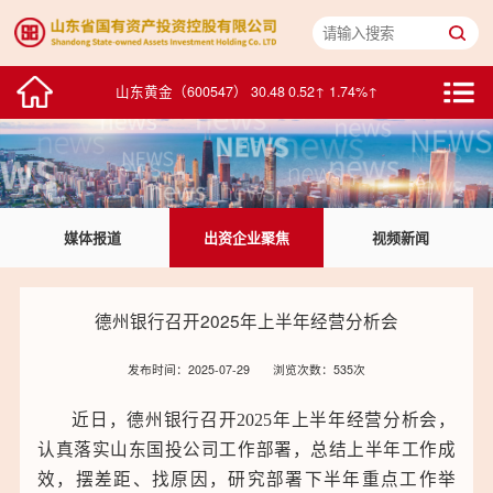
鸥玛软件（301185） 16.45 -0.42↓ -2.49%↓
山东黄金（600547） 30.48 0.52↑ 1.74%↑
中泰证券（600918） 5.56 -0.02↓ -0.36%↓
浪潮数字企业（00596） 2.275 -0.005↓ -0.22%↓
媒体报道
出资企业聚焦
视频新闻
华特达因（000915） 25.82 0.45↑ 1.77%↑
中鲁B（200992） 1.76 0.01↑ 0.57%↑
德州银行召开2025年上半年经营分析会
浪潮信息（000977） 77.99 1.20↑ 1.56%↑
发布时间：2025-07-29
浏览次数：535次
浪潮软件（600756） 15.56 -0.29↓ -1.83%↓
近日，德州银行召开2025年上半年经营分析会，
认真落实山东国投公司工作部署，总结上半年工作成
积成电子（002339） 7.22 -0.08↓ -1.10%↓
效，摆差距、找原因，研究部署下半年重点工作举