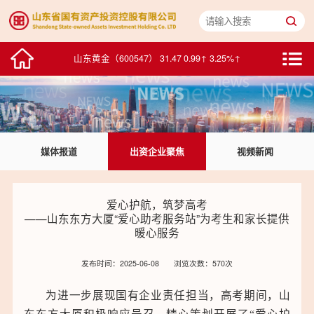
鸥玛软件（301185） 17.40 0.95↑ 5.78%↑
山东黄金（600547） 31.47 0.99↑ 3.25%↑
中泰证券（600918） 5.60 0.04↑ 0.72%↑
浪潮数字企业（00596） 2.310 0.030↑ 1.32%↑
媒体报道
出资企业聚焦
视频新闻
华特达因（000915） 26.17 0.35↑ 1.36%↑
中鲁B（200992） 1.76 0.00↑ 0.00%↑
爱心护航，筑梦高考
——山东东方大厦“爱心助考服务站”为考生和家长提供
浪潮信息（000977） 76.70 -1.29↓ -1.65%↓
暖心服务
浪潮软件（600756） 15.78 0.22↑ 1.41%↑
发布时间：2025-06-08
浏览次数：570次
积成电子（002339） 7.45 0.23↑ 3.19%↑
为进一步展现国有企业责任担当，高考期间，山