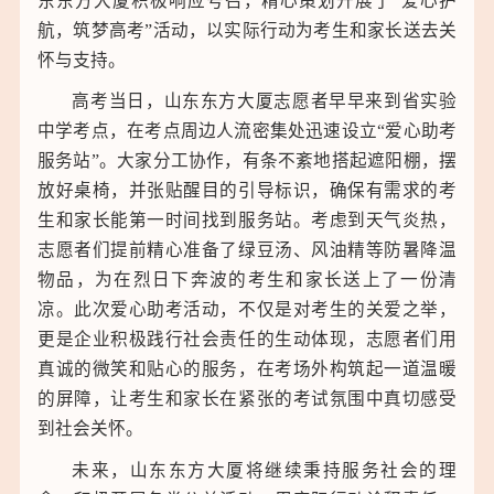
东东方大厦积极响应号召，精心策划开展了“爱心护
中通客车（000957） 10.36 0.16↑ 1.57%↑
航，筑梦高考”活动，以实际行动为考生和家长送去关
怀与支持。
高考当日，山东东方大厦志愿者早早来到省实验
中学考点，在考点周边人流密集处迅速设立“爱心助考
服务站”。大家分工协作，有条不紊地搭起遮阳棚，摆
放好桌椅，并张贴醒目的引导标识，确保有需求的考
生和家长能第一时间找到服务站。考虑到天气炎热，
志愿者们提前精心准备了绿豆汤、风油精等防暑降温
物品，为在烈日下奔波的考生和家长送上了一份清
凉。此次爱心助考活动，不仅是对考生的关爱之举，
更是企业积极践行社会责任的生动体现，志愿者们用
真诚的微笑和贴心的服务，在考场外构筑起一道温暖
的屏障，让考生和家长在紧张的考试氛围中真切感受
到社会关怀。
未来，山东东方大厦将继续秉持服务社会的理