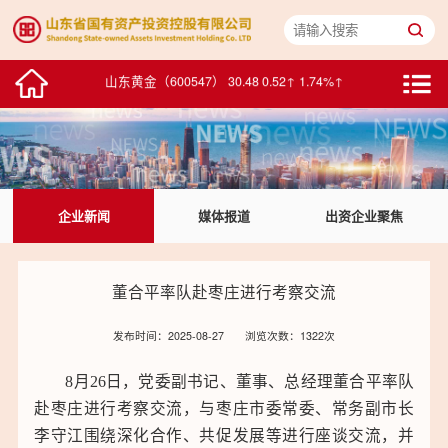
山东黄金（600547） 30.48 0.52↑ 1.74%↑
中泰证券（600918） 5.56 -0.02↓ -0.36%↓
浪潮数字企业（00596） 2.275 -0.005↓ -0.22%↓
华特达因（000915） 25.82 0.45↑ 1.77%↑
企业新闻
媒体报道
出资企业聚焦
中鲁B（200992） 1.76 0.01↑ 0.57%↑
浪潮信息（000977） 77.99 1.20↑ 1.56%↑
董合平率队赴枣庄进行考察交流
浪潮软件（600756） 15.56 -0.29↓ -1.83%↓
发布时间：2025-08-27
浏览次数：1322次
积成电子（002339） 7.22 -0.08↓ -1.10%↓
8月26日，党委副书记、董事、总经理董合平率队
赴枣庄进行考察交流，与枣庄市委常委、常务副市长
中通客车（000957） 10.20 0.00↑ 0.00%↑
李守江围绕深化合作、共促发展等进行座谈交流，并